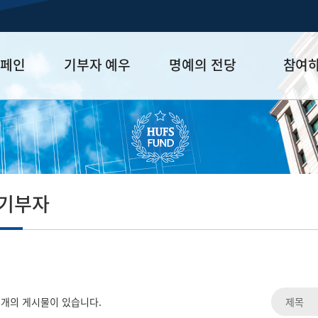
캠페인
기부자 예우
명예의 전당
참여
금
예우 프로그램
HUFS Honor
참여방법
세제 혜택
Diamond Club
기부하기
학금
Platinum Club
잠재기부자 
졸업동문 정
 기부자
업데이트
개의 게시물이 있습니다.