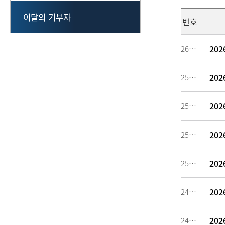
이달의 기부자
번호
20
260637
20
259186
20
256883
20
255327
20
251653
20
249094
20
246784