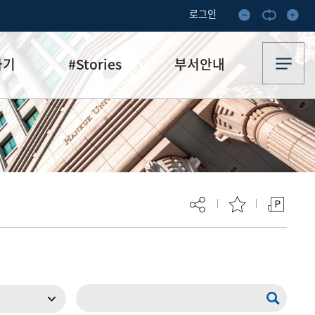
로그인
하기
#Stories
부서안내
기부·수혜스토리
업무안내
기금소식
오시는 길
추천
이달의 기부자
보
현재 페이지를 즐겨찾는 메뉴로
등록하시겠습니까?