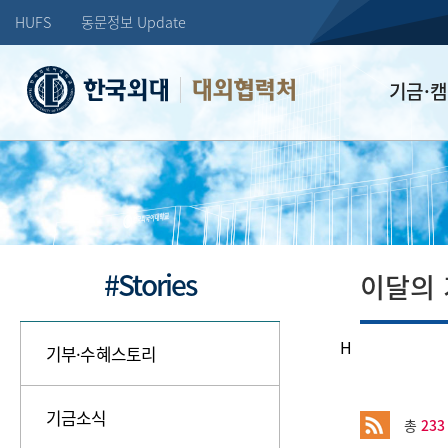
HUFS
동문정보 Update
대외협력처
기금·
학교발전기
장학기금
선배드림 장
#Stories
이달의
H
기부·수혜스토리
기금소식
총
233