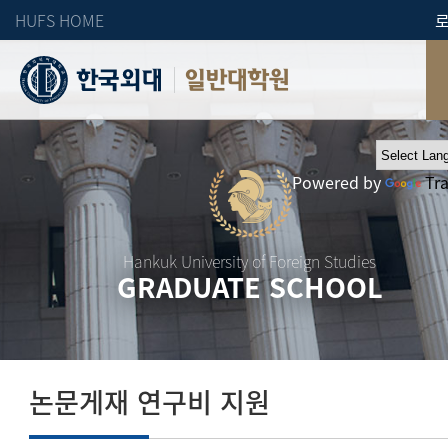
HUFS HOME
일반대학원
Powered by
Tr
Hankuk University of Foreign Studies
GRADUATE SCHOOL
논문게재 연구비 지원