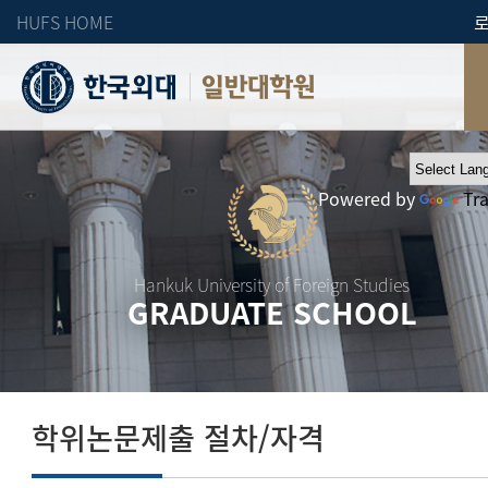
HUFS HOME
일반대학원
Powered by
Tr
Hankuk University of Foreign Studies
GRADUATE SCHOOL
학위논문제출 절차/자격