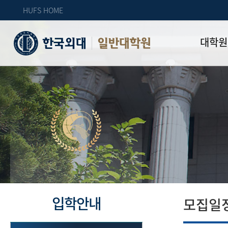
HUFS HOME
대학원
일반대학원
원장인사
연혁
역대 대학원 
주임교수 연
학과 소개
업무안내
오시는 길
자체 평가
입학안내
모집일