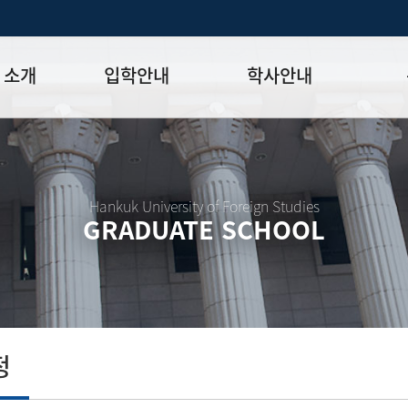
 소개
입학안내
학사안내
모집일정
학사일정표
학위논문
모집요강
강의시간표
논문작성법
원장
입시 공지사항
수업
양식함
Hankuk University of Foreign Studies
GRADUATE SCHOOL
락처
학부-대학원 연계과정
학적
논문지도
학위논문
석·박사 통합 학위과정
장학
연구윤리
박사후 연구과정
외국어시험
연구윤리
종합시험
연구윤리
제 규정
졸업생논
논문게재 연구비 지원
정