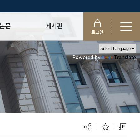
논문
게시판
로그인
제출 절차/자격
공지사항
Powered by
Translate
 및 템플릿
자료실
FAQ
_
취업·모집 관련 공지
제안심사
특강·프로그램 관련 공지
교육 이수 안내
대학원생권리장전
위원회 규정
대학원 총학생회
 지침서
외국인 유학생 비자(VISA)
문검색