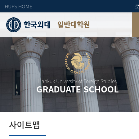
HUFS HOME
일반대학원
Hankuk University of Foreign Studies
GRADUATE SCHOOL
사이트맵