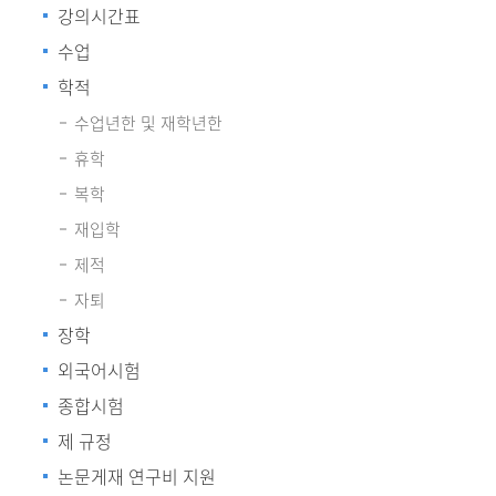
강의시간표
수업
학적
수업년한 및 재학년한
휴학
복학
재입학
제적
자퇴
장학
외국어시험
종합시험
제 규정
논문게재 연구비 지원